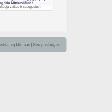
ngrida Minkevičienė
ltuoja vaikus ir suaugusius)
 svetainių kūrimas
| Seo paslaugos