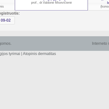
I
prof., dr.Valdonė Misevičienė
nis
(konsu
egistruotis:
09-02
gomos.
Interneto
gijos tyrimai |
Atopinis dermatitas