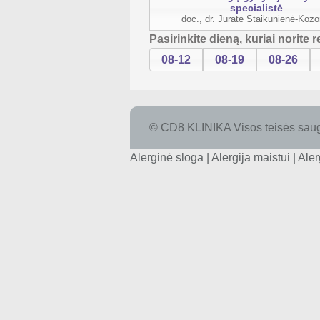
specialistė
doc., dr. Jūratė Staikūnienė-Kozo
Pasirinkite dieną, kuriai norite r
08-12
08-19
08-26
© CD8 KLINIKA Visos teisės sau
Alerginė sloga |
Alergija maistui |
Aler