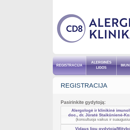
ALERGINĖS
REGISTRACIJA
IMUN
LIGOS
REGISTRACIJA
Pasirinkite gydytoją:
Alergologė ir klinikinė imuno
doc., dr. Jūratė Staikūnienė-K
(konsultuoja vaikus ir suaugusiu
Vidaus ligų gydytoja/Mityb