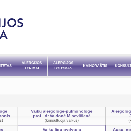
ALERGIJOS
ALERGIJOS
ITETAS
KAINORAŠTIS
KONSULT
TYRIMAI
GYDYMAS
logė
Vaikų alergologė-pulmonologė
Alergolog
ozonis
prof., dr.Valdonė Misevičienė
s)
(konsultuoja vaikus)
(
os
Vaikų ligų gydytoja
Ausų, nos