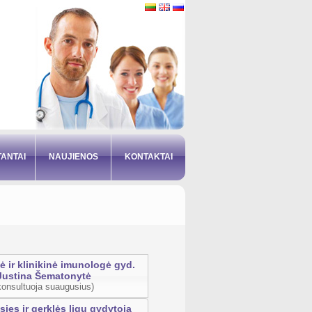
ANTAI
NAUJIENOS
KONTAKTAI
ė ir klinikinė imunologė gyd.
Justina Šematonytė
konsultuoja suaugusius)
ies ir gerklės ligų gydytoja