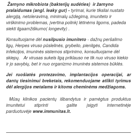
Žarnyno mikrobiota (bakterijų sudėties) ir žarnyno
pralaidumas (angl. leaky gut) -
tyrimai, kurie tiksliai nustato
alergiją, netoleravimą, minimalų uždegimą, imuniteto ir
virškinimo problemas, įvertina polinkį lėtinėms ligoms, padeda
siekti ilgaamžiškumo( longevity) .
Konsultuojame dėl
nusilpusio imuniteto
- dažnų peršalimo
ligų, Herpes viruso pūslelinės, grybelio, pienligės, Candida
infekcijos, imuninės sistemos stiprinimo, konsultuojame dėl
skiepų.
Ar vi
rusas sukels ligą priklauso ne tik nuo viruso kiekio
ir jo savybių, bet ir nuo organizmo imuninės sistemos būklės.
Jei ruošiatės protezavimo, implantacijos operacijai, ar
dantų tiesinimui breketais, rekomenduojame atlikti tyrimus
dėl alergijos metalams ir kitoms cheminėms medžiagoms.
Mūsų klinikos pacientų išbandytus ir pamėgtus produktus
imunitetui stiprinti galite įsigyti internetinėje
parduotuvėje
www.immunitas.lt.