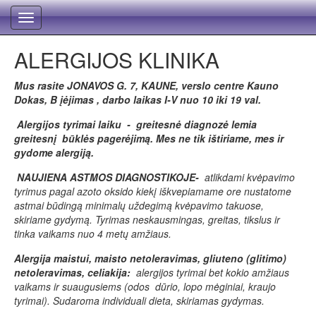
Toggle
navigation
ALERGIJOS KLINIKA
Mus rasite JONAVO
S G. 7, KAUNE, verslo centre Kauno
Dokas, B įėjimas , darbo laikas I-V nuo 10 iki 19 val.
Alergijos tyrimai laiku - gr
eitesnė diagnozė lemia
greitesnį būklės pagerėjimą.
Mes ne tik ištiriame, mes ir
gydome alergiją.
NAUJIENA ASTMOS DIAGNOSTIKOJE-
atlikdami kvėpavimo
tyrimus pagal azoto oksido kiekį iškvepiamame ore nustatome
astmai būdingą minimalų uždegimą kvėpavimo takuose,
skiriame gydymą. Tyrimas neskausmingas, greitas, tikslus ir
tinka vaikams nuo 4 metų amžiaus.
Alergija maistui, maisto netoleravimas, gliuteno (glitimo)
netoleravimas, celiakija:
alergijos tyrimai bet kokio amžiaus
vaikams ir suaugusiems (odos dūrio, lopo mėginiai, kraujo
tyrimai). Sudaroma individuali dieta, skiriamas gydymas.