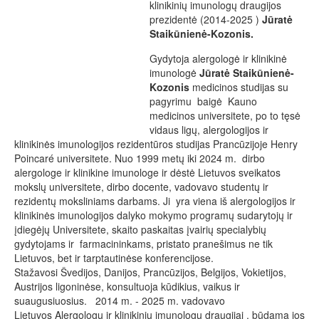
klinikinių imunologų draugijos
prezidentė (2014-2025 )
Jūratė
Staikūnienė-Kozonis.
Gydytoja alergologė ir klinikinė
imunologė
Jūratė Staikūni
enė-
Kozonis
medicinos studijas su
pagyrimu baigė Kauno
medicinos universitete, po to tęsė
vidaus ligų, alergologijos ir
klinikinės imunologijos rezidentūros studijas Prancūzijoje Henry
Poincaré universitete. Nuo 1999 metų iki 2024 m. dirbo
alergologe ir klinikine imunologe ir dėstė Lietuvos sveikatos
mokslų universitete, dirbo docente, vadovavo studentų ir
rezidentų moksliniams darbams. Ji yra viena iš alergologijos ir
klinikinės imunologijos dalyko mokymo programų sudarytojų ir
įdiegėjų Universitete, skaito paskaitas įvairių specialybių
gydytojams ir farmacininkams, pristato pranešimus ne tik
Lietuvos, bet ir tarptautinėse konferencijose.
Stažavosi Švedijos, Danijos, Prancūzijos, Belgijos, Vokietijos,
Austrijos ligoninėse, konsultuoja kūdikius, vaikus ir
suaugusiuosius. 2014 m. - 2025 m. vadovavo
Lietuvos Alergologų ir klinikinių imunologų draugijai , būdama jos