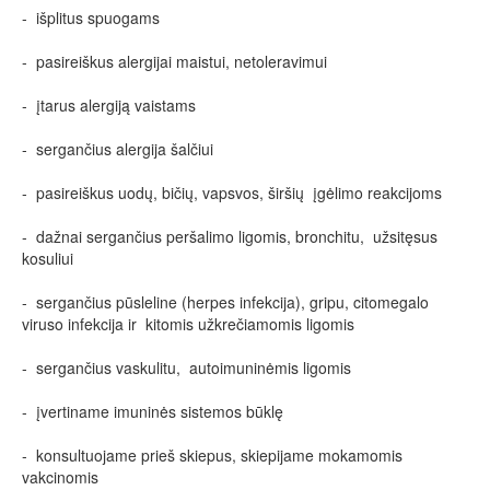
- išplitus spuogams
- pasireiškus alergijai maistui, netoleravimui
- įtarus alergiją vaistams
- sergančius alergija šalčiui
- pasireiškus uodų, bičių, vapsvos, širšių įgėlimo reakcijoms
- dažnai sergančius peršalimo ligomis, bronchitu, užsitęsus
kosuliui
- sergančius pūsleline (herpes infekcija), gripu, citomegalo
viruso infekcija ir kitomis užkrečiamomis ligomis
- sergančius vaskulitu, autoimuninėmis ligomis
- įvertiname imuninės sistemos būklę
- konsultuojame prieš skiepus, skiepijame mokamomis
vakcinomis