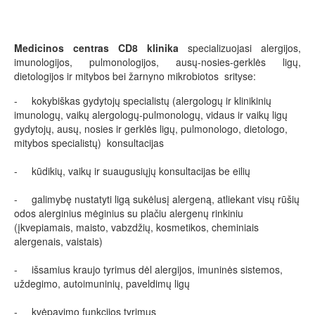
Medicinos centras
CD8 klinika
specializuojasi alergijos,
imunologijos, pulmonologijos, ausų-nosies-gerklės ligų,
dietologijos ir mitybos bei žarnyno mikrobiotos srityse:
- kokybiškas gydytojų specialistų (alergologų ir klinikinių
imunologų, vaikų alergologų-pulmonologų, vidaus ir vaikų ligų
gydytojų, ausų, nosies ir gerklės ligų, pulmonologo, dietologo,
mitybos specialistų) konsultacijas
- kūdikių, vaikų ir suaugusiųjų konsultacijas be eilių
- galimybę nustatyti ligą sukėlusį alergeną, atliekant visų rūšių
odos alerginius mėginius su plačiu alergenų rinkiniu
(įkvepiamais, maisto, vabzdžių, kosmetikos, cheminiais
alergenais, vaistais)
- išsamius kraujo tyrimus dėl alergijos, imuninės sistemos,
uždegimo, autoimuninių, paveldimų ligų
- kvėpavimo funkcijos tyrimus