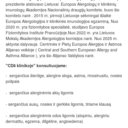
prezidente atstovavo Lietuvai Europos Alergologų ir klinikinių
imunologų Akademijos Nacionalinių draugijų komitete, buvo šio
komiteto narė . 2015 m. pirmoji Lietuvoje sėkmingai išlaikė
Europos Alergologijos ir klinikinės imunologijos egzaminą. Nuo
2020 m. yra fiziomitybos specialistė, studijavo Europos
Fiziomitybos Institute Prancūzijoje.Nuo 2022 m. yra Lietuvos
Mokslų Akademijos Alergologijos komisijos narė. Nuo 2025 m.
aktyviai dalyvauja Centrinės ir Pietų Europos Alergijos ir Astmos
Alijanso veikloje ( Central and Southern European Allergy and
Asthma Alliance ), yra šio Alijanso Valdybos narė.
"CD8 klinikoje" konsultuojame:
-
sergančius šienlige, alergine sloga, astma, rinosinusitu, nosies
polipais
- sergančius alerginėmis akių ligomis
- sergančius ausų, nosies ir gerklės ligomis, tiriame klausą
- sergančius alerginėmis odos ligomis (atopiniu, alerginiu
dermatitu, egzema, dilgėline, angioedema)