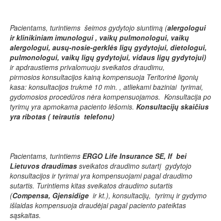
Pacientams, turintiems šeimos gydytojo siuntimą (
a
lergologui
ir klinikiniam imunologui , vaikų pulmonologui, vaikų
alergologui, ausų-nosie-gerklės ligų gydytojui, dietologui,
pulmonologui, vaikų ligų gydytojui, vidaus ligų gydytojui)
ir apdraustiems privalomuoju sveikatos draudimu,
pirmosios
konsultacijos kainą
kompensuoja Teritorinė ligonių
kasa: konsultacijos trukmė 10 min. , atliekami baziniai tyrimai,
gydomosios procedūros nėra kompensuojamos. Konsultacija po
tyrimų yra apmokama paciento lėšomis.
Konsultacijų skaičius
yra ribotas ( teirautis telefonu)
Pacientams, turintiems
ERGO Life Insurance SE
, If bei
Lietuvos draudimas
sveikatos draudimo sutartį gydytojo
konsultacijos ir tyrimai yra kompensuojami pagal draudimo
sutartis. Turintiems kitas sveikatos draudimo sutartis
(
Compensa, Gjensidige
ir kt.), konsultacijų, tyrimų ir gydymo
išlaidas kompensuoja draudėjai pagal paciento pateiktas
sąskaitas.