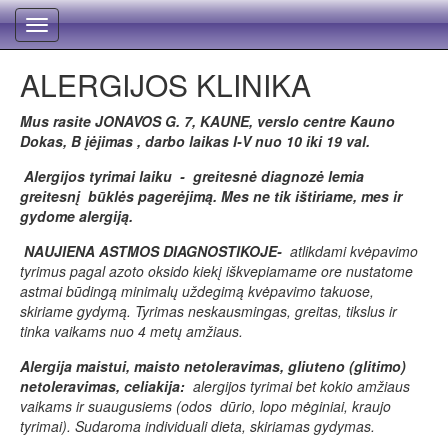
Toggle
navigation
ALERGIJOS KLINIKA
Mus rasite JONAVO
S G. 7, KAUNE, verslo centre Kauno
Dokas, B įėjimas , darbo laikas I-V nuo 10 iki 19 val.
Alergijos tyrimai laiku - gr
eitesnė diagnozė lemia
greitesnį būklės pagerėjimą.
Mes ne tik ištiriame, mes ir
gydome alergiją.
NAUJIENA ASTMOS DIAGNOSTIKOJE-
atlikdami kvėpavimo
tyrimus pagal azoto oksido kiekį iškvepiamame ore nustatome
astmai būdingą minimalų uždegimą kvėpavimo takuose,
skiriame gydymą. Tyrimas neskausmingas, greitas, tikslus ir
tinka vaikams nuo 4 metų amžiaus.
Alergija maistui, maisto netoleravimas, gliuteno (glitimo)
netoleravimas, celiakija:
alergijos tyrimai bet kokio amžiaus
vaikams ir suaugusiems (odos dūrio, lopo mėginiai, kraujo
tyrimai). Sudaroma individuali dieta, skiriamas gydymas.