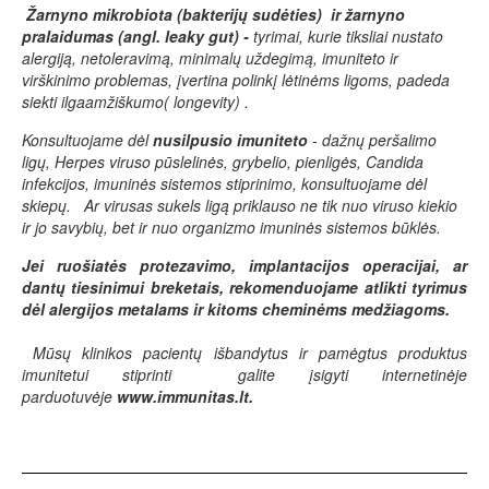
Žarnyno mikrobiota (bakterijų sudėties) ir žarnyno
pralaidumas (angl. leaky gut) -
tyrimai, kurie tiksliai nustato
alergiją, netoleravimą, minimalų uždegimą, imuniteto ir
virškinimo problemas, įvertina polinkį lėtinėms ligoms, padeda
siekti ilgaamžiškumo( longevity) .
Konsultuojame dėl
nusilpusio imuniteto
- dažnų peršalimo
ligų, Herpes viruso pūslelinės, grybelio, pienligės, Candida
infekcijos, imuninės sistemos stiprinimo, konsultuojame dėl
skiepų.
Ar vi
rusas sukels ligą priklauso ne tik nuo viruso kiekio
ir jo savybių, bet ir nuo organizmo imuninės sistemos būklės.
Jei ruošiatės protezavimo, implantacijos operacijai, ar
dantų tiesinimui breketais, rekomenduojame atlikti tyrimus
dėl alergijos metalams ir kitoms cheminėms medžiagoms.
Mūsų klinikos pacientų išbandytus ir pamėgtus produktus
imunitetui stiprinti galite įsigyti internetinėje
parduotuvėje
www.immunitas.lt.