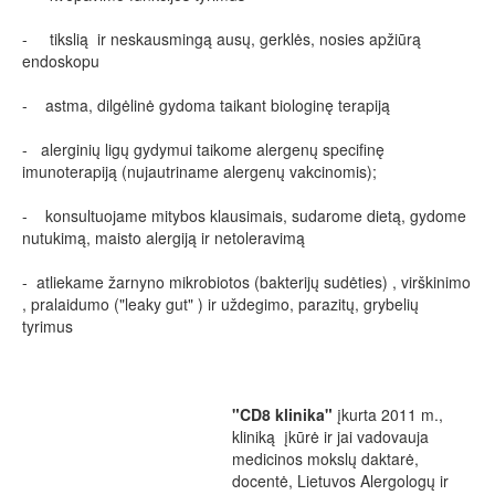
- tikslią ir neskausmingą ausų, gerklės, nosies apžiūrą
endoskopu
- astma, dilgėlinė gydoma taikant biologinę terapiją
- alerginių ligų gydymui taikome alergenų specifinę
imunoterapiją (nujautriname alergenų vakcinomis);
- konsultuojame mitybos klausimais, sudarome dietą, gydome
nutukimą, maisto alergiją ir netoleravimą
- atliekame žarnyno mikrobiotos (bakterijų sudėties) , virškinimo
, pralaidumo ("leaky gut" ) ir uždegimo, parazitų, grybelių
tyrimus
"CD8 klinika"
įkurta 2011 m.,
kliniką įkūrė ir jai vadovauja
medicinos mokslų daktarė,
docentė, Lietuvos Alergologų ir