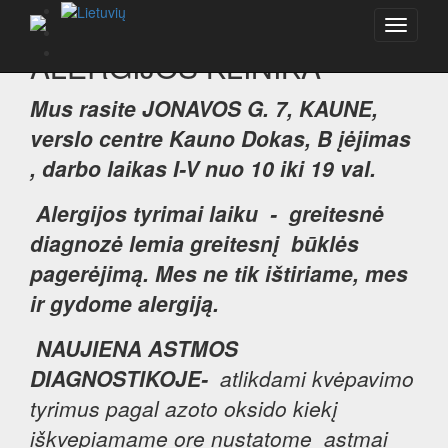
Toggle
navigati
ALERGIJOS KLINIKA
Mus rasite JONAVO
S G. 7, KAUNE,
verslo centre Kauno Dokas, B įėjimas
, darbo laikas I-V nuo 10 iki 19 val.
Alergijos tyrimai laiku - gr
eitesnė
diagnozė lemia greitesnį būklės
pagerėjimą.
Mes ne tik ištiriame, mes
ir gydome alergiją.
NAUJIENA ASTMOS
DIAGNOSTIKOJE-
atlikdami kvėpavimo
tyrimus pagal azoto oksido kiekį
iškvepiamame ore nustatome astmai