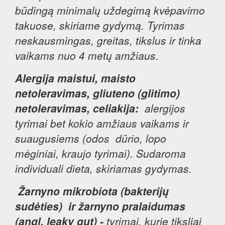
būdingą minimalų uždegimą kvėpavimo
takuose, skiriame gydymą. Tyrimas
neskausmingas, greitas, tikslus ir tinka
vaikams nuo 4 metų amžiaus.
Alergija maistui, maisto
netoleravimas, gliuteno (glitimo)
netoleravimas, celiakija:
alergijos
tyrimai bet kokio amžiaus vaikams ir
suaugusiems (odos dūrio, lopo
mėginiai, kraujo tyrimai). Sudaroma
individuali dieta, skiriamas gydymas.
Žarnyno mikrobiota (bakterijų
sudėties) ir žarnyno pralaidumas
(angl. leaky gut) -
tyrimai, kurie tiksliai